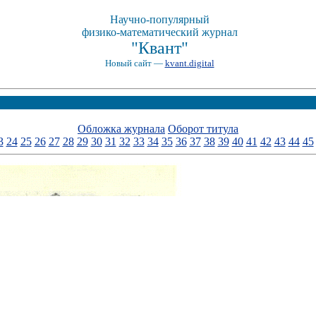
Научно-популярный
физико-математический журнал
"Квант"
Новый сайт —
kvant.digital
Обложка журнала
Оборот титула
3
24
25
26
27
28
29
30
31
32
33
34
35
36
37
38
39
40
41
42
43
44
45