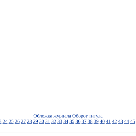
Обложка журнала
Оборот титула
3
24
25
26
27
28
29
30
31
32
33
34
35
36
37
38
39
40
41
42
43
44
45