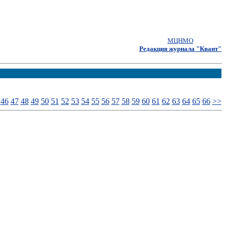
МЦНМО
Редакция журнала "Квант"
46
47
48
49
50
51
52
53
54
55
56
57
58
59
60
61
62
63
64
65
66
>>