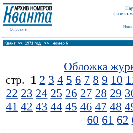
Нау
физико-м
Новы
О проекте
Квант >>
1971 год
>>
номер 6
Обложка жур
стp.
1
2
3
4
5
6
7
8
9
10
1
22
23
24
25
26
27
28
29
3
41
42
43
44
45
46
47
48
4
60
61
62