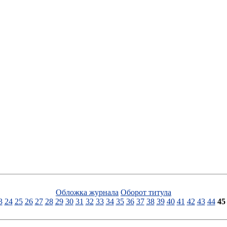
Обложка журнала
Оборот титула
3
24
25
26
27
28
29
30
31
32
33
34
35
36
37
38
39
40
41
42
43
44
45