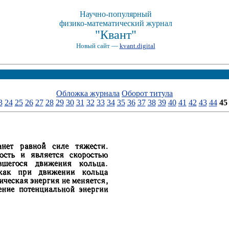
Научно-популярный
физико-математический журнал
"Квант"
Новый сайт —
kvant.digital
Обложка журнала
Оборот титула
3
24
25
26
27
28
29
30
31
32
33
34
35
36
37
38
39
40
41
42
43
44
45