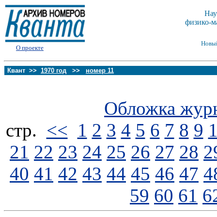
Нау
физико-м
Новы
О проекте
Квант >>
1970 год
>>
номер 11
Обложка жур
стp.
<<
1
2
3
4
5
6
7
8
9
21
22
23
24
25
26
27
28
2
40
41
42
43
44
45
46
47
4
59
60
61
6