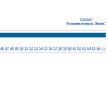
МЦНМО
Редакция журнала "Квант"
46
47
48
49
50
51
52
53
54
55
56
57
58
59
60
61
62
63
64
65
66
>>