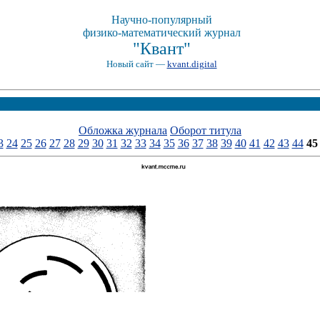
Научно-популярный
физико-математический журнал
"Квант"
Новый сайт —
kvant.digital
Обложка журнала
Оборот титула
3
24
25
26
27
28
29
30
31
32
33
34
35
36
37
38
39
40
41
42
43
44
45