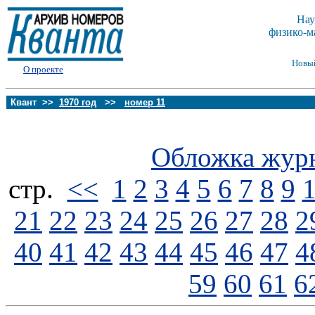
Нау
физико-м
Новы
О проекте
Квант >>
1970 год
>>
номер 11
Обложка жур
стp.
<<
1
2
3
4
5
6
7
8
9
21
22
23
24
25
26
27
28
2
40
41
42
43
44
45
46
47
4
59
60
61
6