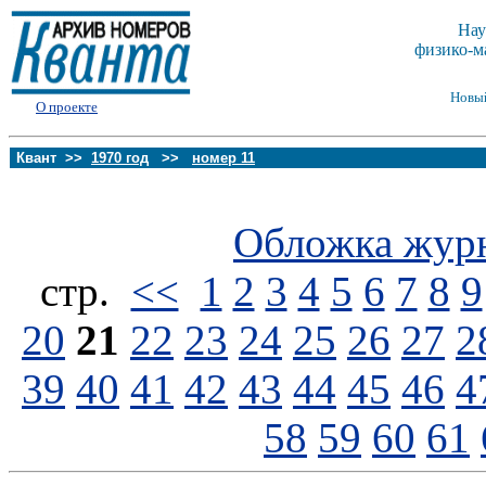
Нау
физико-м
Новы
О проекте
Квант >>
1970 год
>>
номер 11
Обложка жур
стp.
<<
1
2
3
4
5
6
7
8
9
20
21
22
23
24
25
26
27
2
39
40
41
42
43
44
45
46
4
58
59
60
61