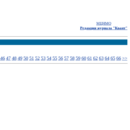
МЦНМО
Редакция журнала "Квант"
46
47
48
49
50
51
52
53
54
55
56
57
58
59
60
61
62
63
64
65
66
>>