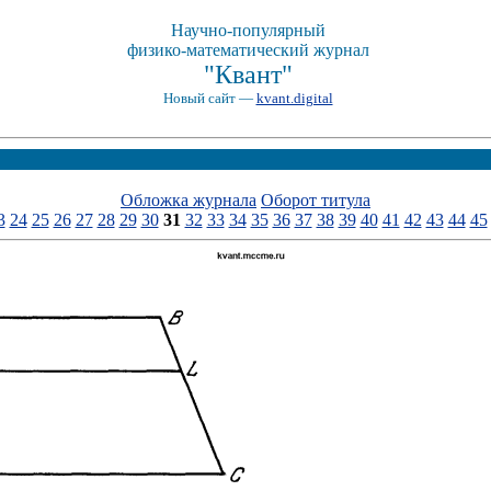
Научно-популярный
физико-математический журнал
"Квант"
Новый сайт —
kvant.digital
Обложка журнала
Оборот титула
3
24
25
26
27
28
29
30
31
32
33
34
35
36
37
38
39
40
41
42
43
44
45