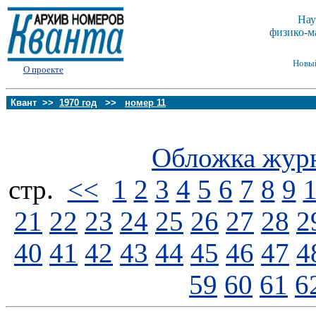
Нау
физико-м
Новы
О проекте
Квант >>
1970 год
>>
номер 11
Обложка жур
стp.
<<
1
2
3
4
5
6
7
8
9
21
22
23
24
25
26
27
28
2
40
41
42
43
44
45
46
47
4
59
60
61
6