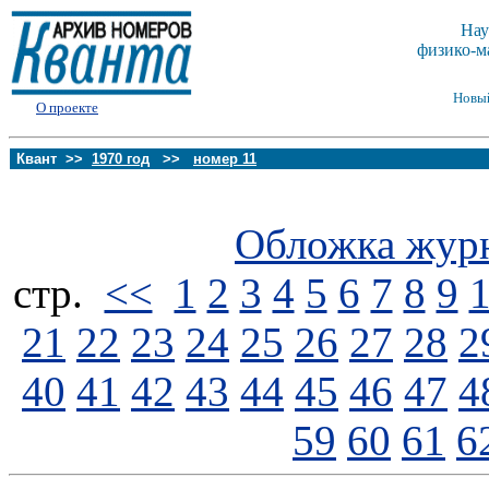
Нау
физико-м
Новы
О проекте
Квант >>
1970 год
>>
номер 11
Обложка жур
стp.
<<
1
2
3
4
5
6
7
8
9
21
22
23
24
25
26
27
28
2
40
41
42
43
44
45
46
47
4
59
60
61
6