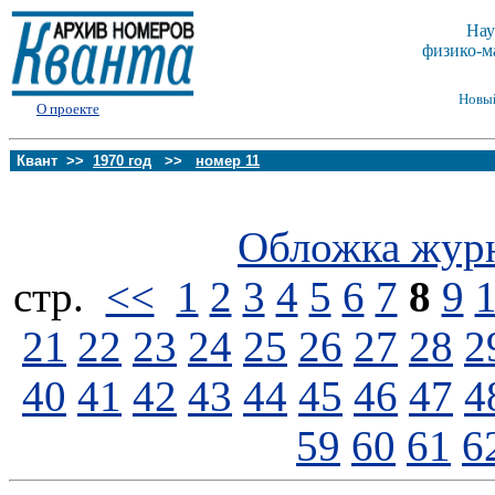
Нау
физико-м
Новы
О проекте
Квант >>
1970 год
>>
номер 11
Обложка жур
стp.
<<
1
2
3
4
5
6
7
8
9
21
22
23
24
25
26
27
28
2
40
41
42
43
44
45
46
47
4
59
60
61
6