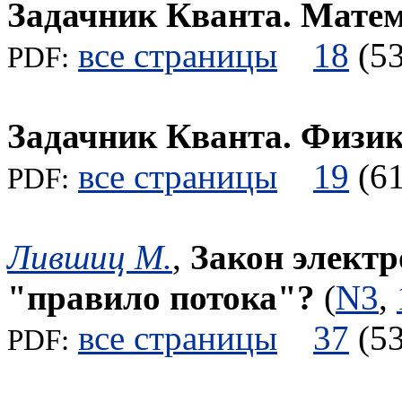
Задачник Кванта. Мате
все страницы
18
(
PDF:
Задачник Кванта. Физи
все страницы
19
(
PDF:
Лившиц М.
,
Закон элект
"правило потока"?
(
N3
,
все страницы
37
(
PDF: