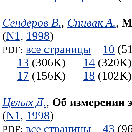
Сендеров В.
,
Спивак А.
,
М
(
N1
,
1998
)
все страницы
10
(
PDF:
13
(306K)
14
(320
17
(156K)
18
(102
Целых Д.
,
Об измерении 
(
N1
,
1998
)
все страницы
43
(
PDF: