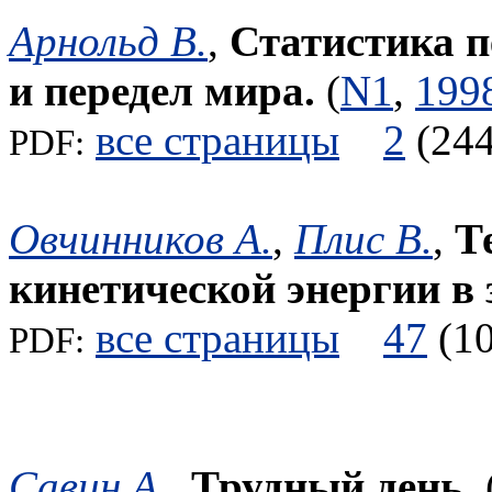
Арнольд В.
,
Статистика п
и передел мира.
(
N1
,
199
все страницы
2
(2
PDF:
Овчинников А.
,
Плис В.
,
Т
кинетической энергии в 
все страницы
47
(
PDF:
Савин А.
,
Трудный день.