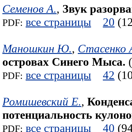
Семенов А.
,
Звук разорва
все страницы
20
(
PDF:
Маношкин Ю.
,
Стасенко 
островах Синего Мыса.
все страницы
42
(
PDF:
Ромишевский Е.
,
Конденса
потенциальность кулоно
все страницы
40
(
PDF: