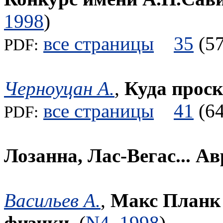
1998
)
все страницы
35
(
PDF:
Черноуцан А.
,
Куда проск
все страницы
41
(
PDF:
Лозанна, Лас-Вегас... А
Васильев А.
,
Макс Планк 
физики.
(
N4
,
1998
)