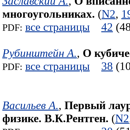
Заславский А.
,
О вписанн
многоугольниках.
(
N2
,
1
все страницы
42
(
PDF:
Рубинштейн А.
,
О кубиче
все страницы
38
(
PDF:
Васильев А.
,
Первый лаур
физике. В.К.Рентген.
(
N2