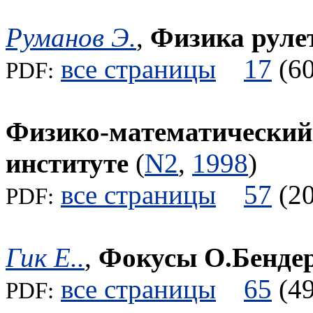
Руманов Э.
,
Физика руле
все страницы
17
(
PDF:
Физико-математический
институте
(
N2
,
1998
)
все страницы
57
(
PDF:
Гик Е..
,
Фокусы О.Бенде
все страницы
65
(
PDF: