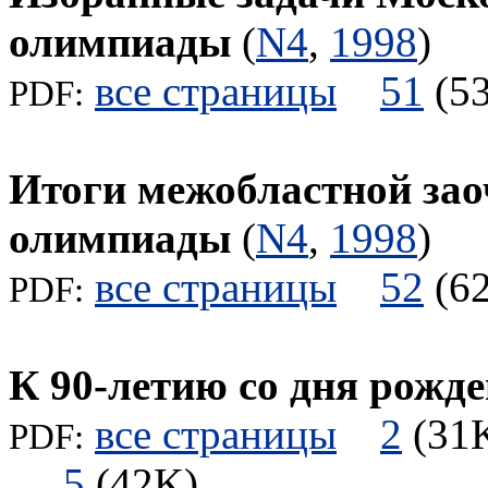
олимпиады
(
N4
,
1998
)
все страницы
51
(
PDF:
Итоги межобластной зао
олимпиады
(
N4
,
1998
)
все страницы
52
(
PDF:
К 90-летию со дня рожд
все страницы
2
(3
PDF:
5
(42K)