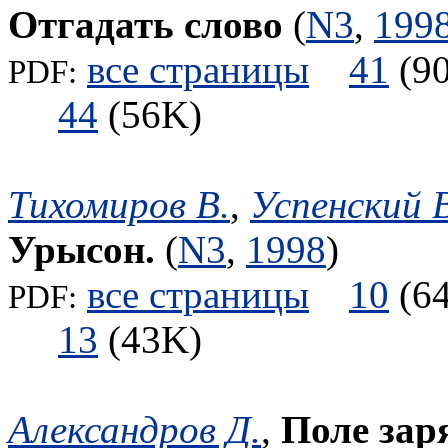
Отгадать слово
(
N3
,
199
все страницы
41
(
PDF:
44
(56K)
Тихомиров В.
,
Успенский В
Урысон.
(
N3
,
1998
)
все страницы
10
(
PDF:
13
(43K)
Александров Д.
,
Поле зар