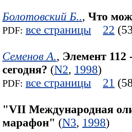
Болотовский Б..
,
Что мож
все страницы
22
(
PDF:
Семенов А.
,
Элемент 112 
сегодня?
(
N2
,
1998
)
все страницы
21
(
PDF:
"VII Международная ол
марафон"
(
N3
,
1998
)