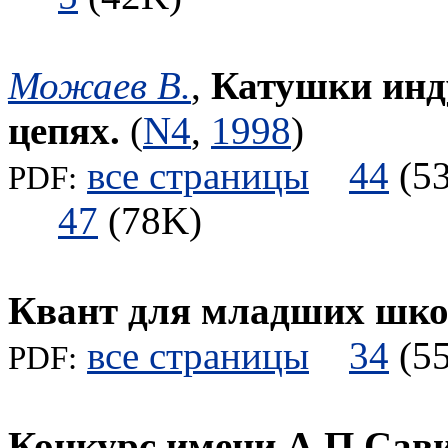
Можаев В.
,
Катушки инд
цепях.
(
N4
,
1998
)
все страницы
44
(
PDF:
47
(78K)
Квант для младших шк
все страницы
34
(
PDF:
Конкурс имени А.П.Сав