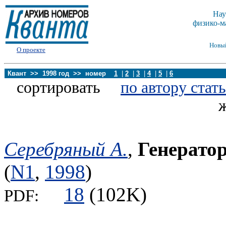
Нау
физико-м
Новы
О проекте
Квант >> 1998 год >> номер
1
|
2
|
3
|
4
|
5
|
6
сортировать
по автору стат
Серебряный А.
,
Генерато
(
N1
,
1998
)
18
(102K)
PDF: