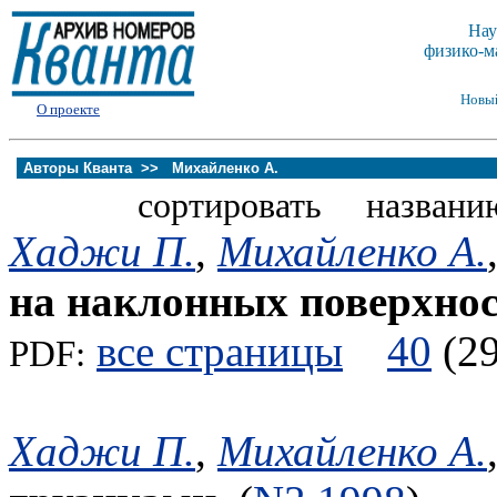
Нау
физико-м
Новы
О проекте
Авторы Кванта >>
Михайленко А.
сортировать названи
Хаджи П.
,
Михайленко А.
на наклонных поверхнос
все страницы
40
(
PDF:
Хаджи П.
,
Михайленко А.