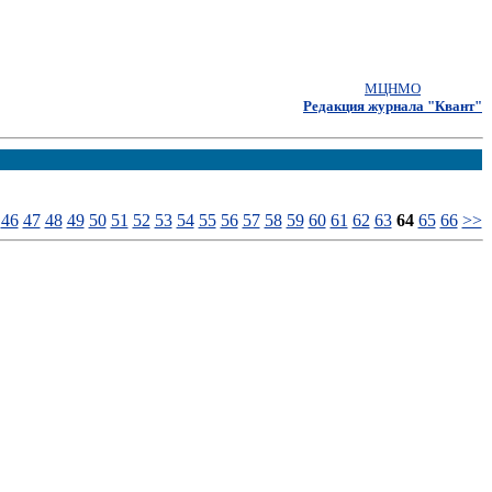
МЦНМО
Редакция журнала "Квант"
46
47
48
49
50
51
52
53
54
55
56
57
58
59
60
61
62
63
64
65
66
>>