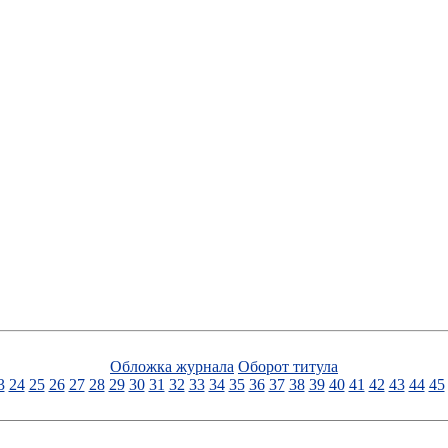
Обложка журнала
Оборот титула
3
24
25
26
27
28
29
30
31
32
33
34
35
36
37
38
39
40
41
42
43
44
45