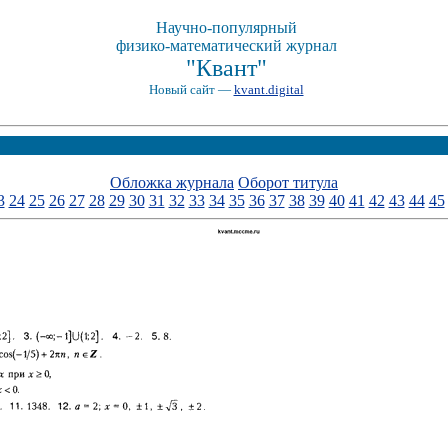
Научно-популярный
физико-математический журнал
"Квант"
Новый сайт —
kvant.digital
Обложка журнала
Оборот титула
3
24
25
26
27
28
29
30
31
32
33
34
35
36
37
38
39
40
41
42
43
44
45