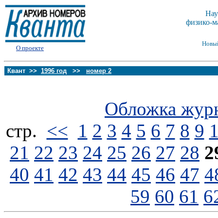
Нау
физико-м
Новы
О проекте
Квант >>
1996 год
>>
номер 2
Обложка жур
стp.
<<
1
2
3
4
5
6
7
8
9
21
22
23
24
25
26
27
28
2
40
41
42
43
44
45
46
47
4
59
60
61
6