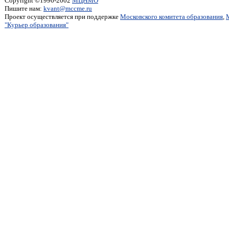
Copyright ©1996-2002
МЦНМО
Пишите нам:
kvant@mccme.ru
Проект осуществляется при поддержке
Московского комитета образования
,
"Курьер образования"