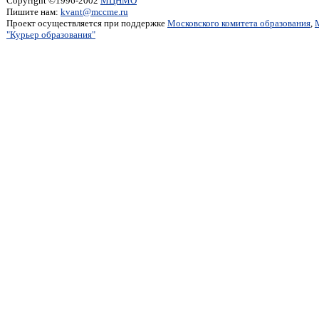
Copyright ©1996-2002
МЦНМО
Пишите нам:
kvant@mccme.ru
Проект осуществляется при поддержке
Московского комитета образования
,
"Курьер образования"