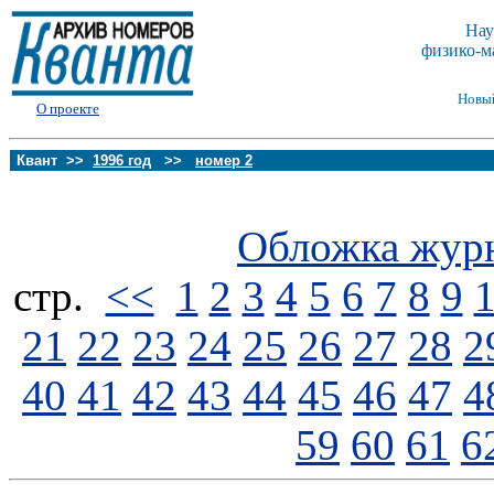
Нау
физико-м
Новы
О проекте
Квант >>
1996 год
>>
номер 2
Обложка жур
стp.
<<
1
2
3
4
5
6
7
8
9
21
22
23
24
25
26
27
28
2
40
41
42
43
44
45
46
47
4
59
60
61
6