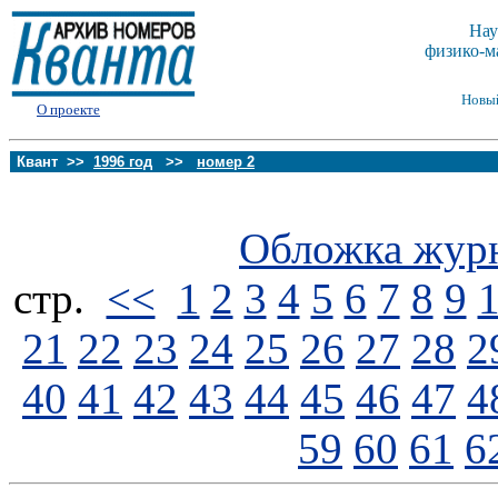
Нау
физико-м
Новы
О проекте
Квант >>
1996 год
>>
номер 2
Обложка жур
стp.
<<
1
2
3
4
5
6
7
8
9
21
22
23
24
25
26
27
28
2
40
41
42
43
44
45
46
47
4
59
60
61
6