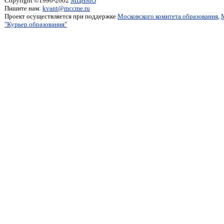
Copyright ©1996-2002
МЦНМО
Пишите нам:
kvant@mccme.ru
Проект осуществляется при поддержке
Московского комитета образования
,
"Курьер образования"