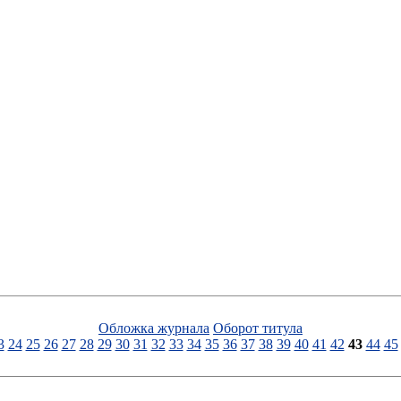
Обложка журнала
Оборот титула
3
24
25
26
27
28
29
30
31
32
33
34
35
36
37
38
39
40
41
42
43
44
45