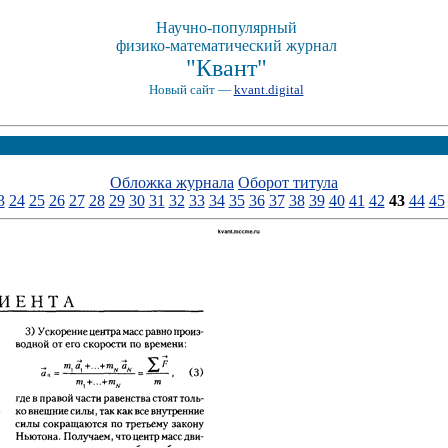
Научно-популярный
физико-математический журнал
"Квант"
Новый сайт —
kvant.digital
Обложка журнала
Оборот титула
3
24
25
26
27
28
29
30
31
32
33
34
35
36
37
38
39
40
41
42
43
44
45