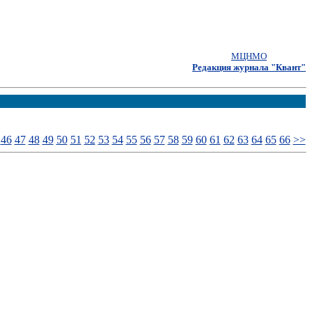
МЦНМО
Редакция журнала "Квант"
46
47
48
49
50
51
52
53
54
55
56
57
58
59
60
61
62
63
64
65
66
>>