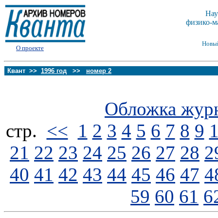
Нау
физико-м
Новы
О проекте
Квант >>
1996 год
>>
номер 2
Обложка жур
стp.
<<
1
2
3
4
5
6
7
8
9
21
22
23
24
25
26
27
28
2
40
41
42
43
44
45
46
47
4
59
60
61
6