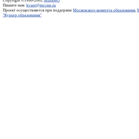
Copyright ©1996-2002
МЦНМО
Пишите нам:
kvant@mccme.ru
Проект осуществляется при поддержке
Московского комитета образования
,
"Курьер образования"