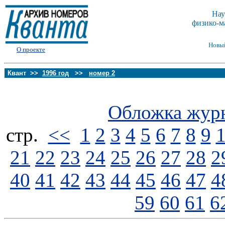
Нау
физико-м
Новы
О проекте
Квант >>
1996 год
>>
номер 2
Обложка жур
стp.
<<
1
2
3
4
5
6
7
8
9
21
22
23
24
25
26
27
28
2
40
41
42
43
44
45
46
47
4
59
60
61
6