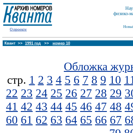
Нау
физико-м
Новы
О проекте
Квант >>
1991 год
>>
номер 10
Обложка жур
стp.
1
2
3
4
5
6
7
8
9
10
1
22
23
24
25
26
27
28
29
3
41
42
43
44
45
46
47
48
4
60
61
62
63
64
65
66
67
6