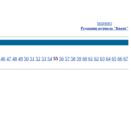
МЦНМО
Редакция журнала "Квант"
46
47
48
49
50
51
52
53
54
55
56
57
58
59
60
61
62
63
64
65
66
67