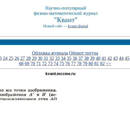
Научно-популярный
физико-математический журнал
"Квант"
Новый сайт —
kvant.digital
Обложка журнала
Оборот титула
3
24
25
26
27
28
29
30
31
32
33
34
35
36
37
38
39
40
41
42
43
44
45
68
69
70
71
72
73
74
75
76
77
78
79
80
81
82
>>