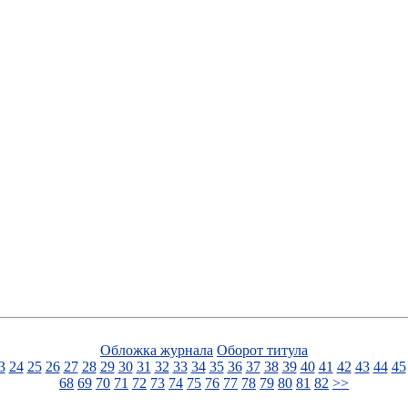
Обложка журнала
Оборот титула
3
24
25
26
27
28
29
30
31
32
33
34
35
36
37
38
39
40
41
42
43
44
45
68
69
70
71
72
73
74
75
76
77
78
79
80
81
82
>>