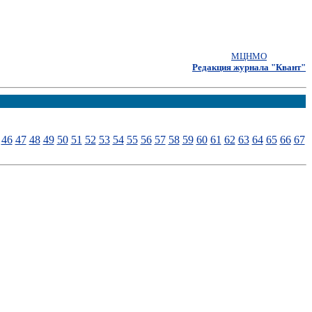
МЦНМО
Редакция журнала "Квант"
46
47
48
49
50
51
52
53
54
55
56
57
58
59
60
61
62
63
64
65
66
67