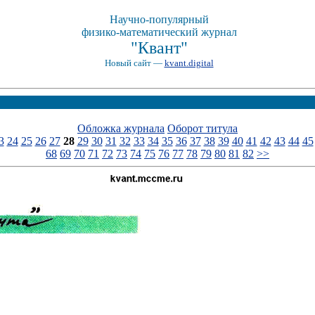
Научно-популярный
физико-математический журнал
"Квант"
Новый сайт —
kvant.digital
Обложка журнала
Оборот титула
3
24
25
26
27
28
29
30
31
32
33
34
35
36
37
38
39
40
41
42
43
44
45
68
69
70
71
72
73
74
75
76
77
78
79
80
81
82
>>