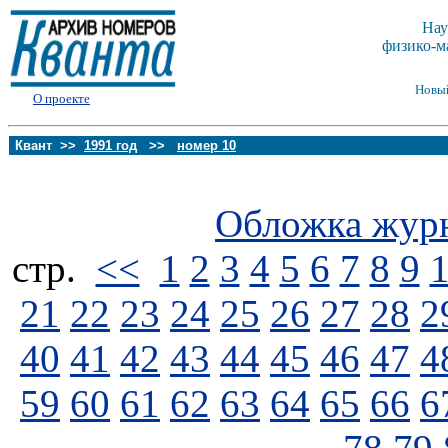
Нау
физико-м
Новы
О проекте
Квант >>
1991 год
>>
номер 10
Обложка жур
стp.
<<
1
2
3
4
5
6
7
8
9
21
22
23
24
25
26
27
28
2
40
41
42
43
44
45
46
47
4
59
60
61
62
63
64
65
66
6