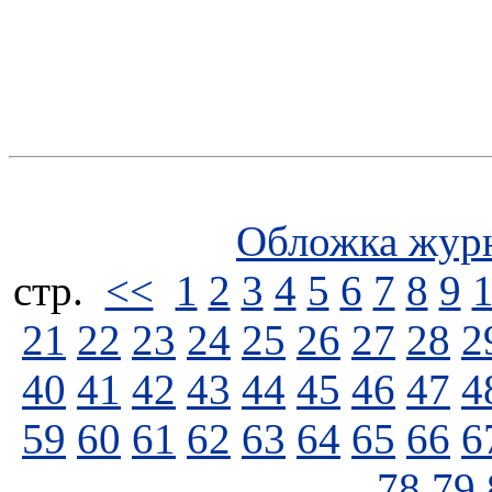
Обложка жур
стp.
<<
1
2
3
4
5
6
7
8
9
21
22
23
24
25
26
27
28
2
40
41
42
43
44
45
46
47
4
59
60
61
62
63
64
65
66
6
78
79