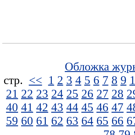
Обложка жур
стp.
<<
1
2
3
4
5
6
7
8
9
21
22
23
24
25
26
27
28
2
40
41
42
43
44
45
46
47
4
59
60
61
62
63
64
65
66
6
78
79