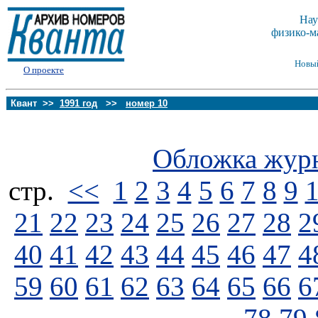
Нау
физико-м
Новы
О проекте
Квант >>
1991 год
>>
номер 10
Обложка жур
стp.
<<
1
2
3
4
5
6
7
8
9
21
22
23
24
25
26
27
28
2
40
41
42
43
44
45
46
47
4
59
60
61
62
63
64
65
66
6