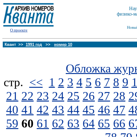
Нау
физико-м
Новы
О проекте
Квант >>
1991 год
>>
номер 10
Обложка жур
стp.
<<
1
2
3
4
5
6
7
8
9
21
22
23
24
25
26
27
28
2
40
41
42
43
44
45
46
47
4
59
60
61
62
63
64
65
66
6