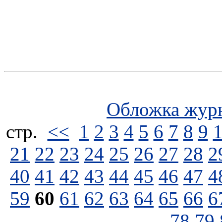
Обложка жур
стp.
<<
1
2
3
4
5
6
7
8
9
21
22
23
24
25
26
27
28
2
40
41
42
43
44
45
46
47
4
59
60
61
62
63
64
65
66
6
78
79