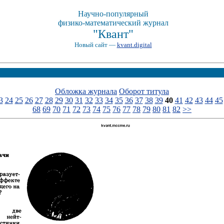
Научно-популярный
физико-математический журнал
"Квант"
Новый сайт —
kvant.digital
Обложка журнала
Оборот титула
3
24
25
26
27
28
29
30
31
32
33
34
35
36
37
38
39
40
41
42
43
44
45
68
69
70
71
72
73
74
75
76
77
78
79
80
81
82
>>