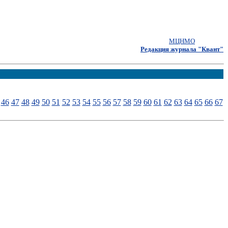
МЦНМО
Редакция журнала "Квант"
46
47
48
49
50
51
52
53
54
55
56
57
58
59
60
61
62
63
64
65
66
67