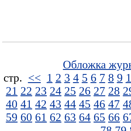
Обложка жур
стp.
<<
1
2
3
4
5
6
7
8
9
21
22
23
24
25
26
27
28
2
40
41
42
43
44
45
46
47
4
59
60
61
62
63
64
65
66
6
78
79