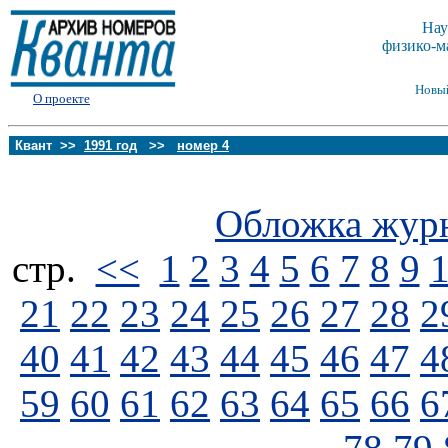
Нау
физико-м
Новы
О проекте
Квант >>
1991 год
>>
номер 4
Обложка жур
стp.
<<
1
2
3
4
5
6
7
8
9
21
22
23
24
25
26
27
28
2
40
41
42
43
44
45
46
47
4
59
60
61
62
63
64
65
66
6