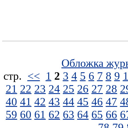
Обложка жур
стp.
<<
1
2
3
4
5
6
7
8
9
21
22
23
24
25
26
27
28
2
40
41
42
43
44
45
46
47
4
59
60
61
62
63
64
65
66
6
78
79