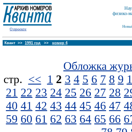
Нау
физико-м
Новы
О проекте
Квант >>
1991 год
>>
номер 4
Обложка жур
стp.
<<
1
2
3
4
5
6
7
8
9
21
22
23
24
25
26
27
28
2
40
41
42
43
44
45
46
47
4
59
60
61
62
63
64
65
66
6