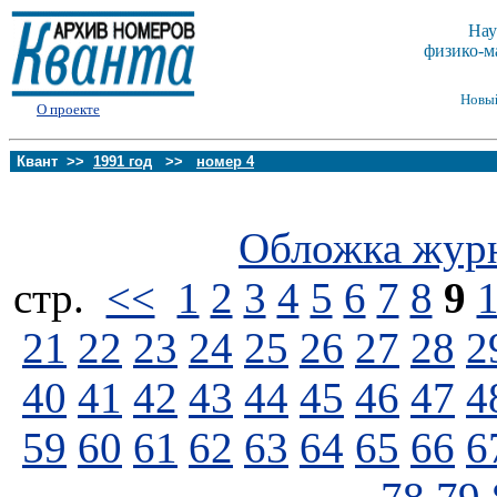
Нау
физико-м
Новы
О проекте
Квант >>
1991 год
>>
номер 4
Обложка жур
стp.
<<
1
2
3
4
5
6
7
8
9
21
22
23
24
25
26
27
28
2
40
41
42
43
44
45
46
47
4
59
60
61
62
63
64
65
66
6