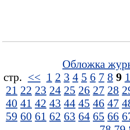
Обложка жур
стp.
<<
1
2
3
4
5
6
7
8
9
21
22
23
24
25
26
27
28
2
40
41
42
43
44
45
46
47
4
59
60
61
62
63
64
65
66
6
78
79