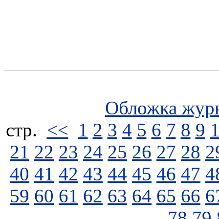
Обложка жур
стp.
<<
1
2
3
4
5
6
7
8
9
21
22
23
24
25
26
27
28
2
40
41
42
43
44
45
46
47
4
59
60
61
62
63
64
65
66
6
78
79