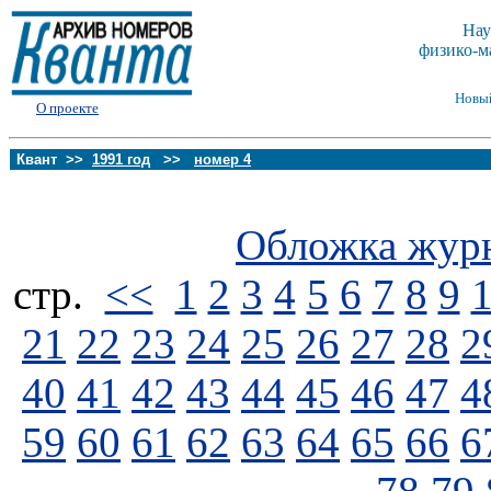
Нау
физико-м
Новы
О проекте
Квант >>
1991 год
>>
номер 4
Обложка жур
стp.
<<
1
2
3
4
5
6
7
8
9
21
22
23
24
25
26
27
28
2
40
41
42
43
44
45
46
47
4
59
60
61
62
63
64
65
66
6