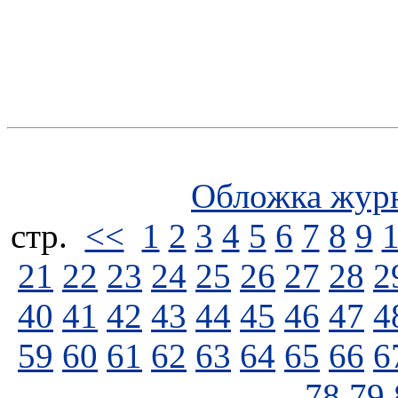
Обложка жур
стp.
<<
1
2
3
4
5
6
7
8
9
21
22
23
24
25
26
27
28
2
40
41
42
43
44
45
46
47
4
59
60
61
62
63
64
65
66
6
78
79