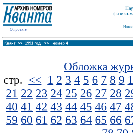
Нау
физико-м
Новы
О проекте
Квант >>
1991 год
>>
номер 4
Обложка жур
стp.
<<
1
2
3
4
5
6
7
8
9
21
22
23
24
25
26
27
28
2
40
41
42
43
44
45
46
47
4
59
60
61
62
63
64
65
66
6