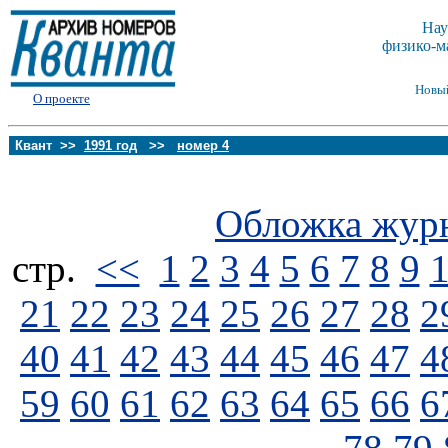
Нау
физико-м
Новы
О проекте
Квант >>
1991 год
>>
номер 4
Обложка жур
стp.
<<
1
2
3
4
5
6
7
8
9
21
22
23
24
25
26
27
28
2
40
41
42
43
44
45
46
47
4
59
60
61
62
63
64
65
66
6