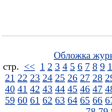
Обложка жур
стp.
<<
1
2
3
4
5
6
7
8
9
21
22
23
24
25
26
27
28
2
40
41
42
43
44
45
46
47
4
59
60
61
62
63
64
65
66
6
78
79