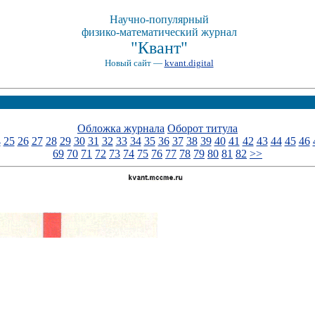
Научно-популярный
физико-математический журнал
"Квант"
Новый сайт —
kvant.digital
Обложка журнала
Оборот титула
4
25
26
27
28
29
30
31
32
33
34
35
36
37
38
39
40
41
42
43
44
45
46
69
70
71
72
73
74
75
76
77
78
79
80
81
82
>>