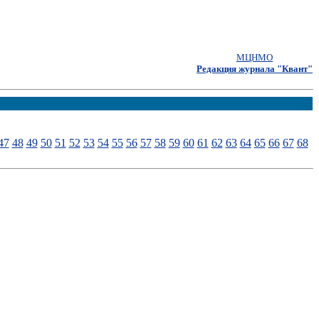
МЦНМО
Редакция журнала "Квант"
47
48
49
50
51
52
53
54
55
56
57
58
59
60
61
62
63
64
65
66
67
68