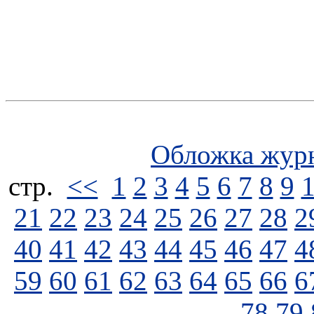
Обложка жур
стp.
<<
1
2
3
4
5
6
7
8
9
21
22
23
24
25
26
27
28
2
40
41
42
43
44
45
46
47
4
59
60
61
62
63
64
65
66
6
78
79