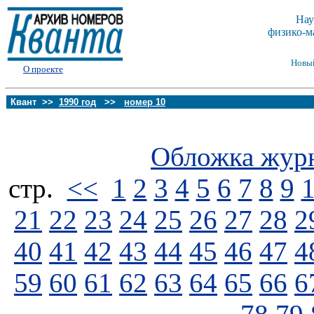
Нау
физико-м
Новы
О проекте
Квант >>
1990 год
>>
номер 10
Обложка жур
стp.
<<
1
2
3
4
5
6
7
8
9
21
22
23
24
25
26
27
28
2
40
41
42
43
44
45
46
47
4
59
60
61
62
63
64
65
66
6