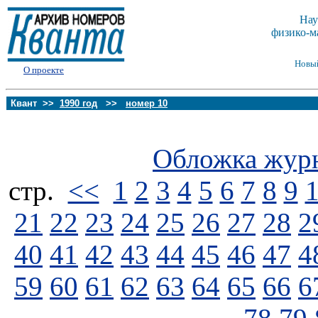
Нау
физико-м
Новы
О проекте
Квант >>
1990 год
>>
номер 10
Обложка жур
стp.
<<
1
2
3
4
5
6
7
8
9
21
22
23
24
25
26
27
28
2
40
41
42
43
44
45
46
47
4
59
60
61
62
63
64
65
66
6