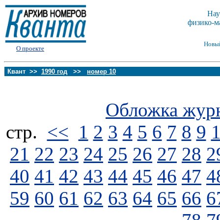
Нау
физико-м
Новы
О проекте
Квант >>
1990 год
>>
номер 10
Обложка жур
стp.
<<
1
2
3
4
5
6
7
8
9
21
22
23
24
25
26
27
28
2
40
41
42
43
44
45
46
47
4
59
60
61
62
63
64
65
66
6