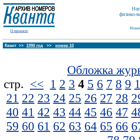
Нау
физико-м
Новы
О проекте
Квант >>
1990 год
>>
номер 10
Обложка жур
стp.
<<
1
2
3
4
5
6
7
8
9
21
22
23
24
25
26
27
28
2
40
41
42
43
44
45
46
47
4
59
60
61
62
63
64
65
66
6