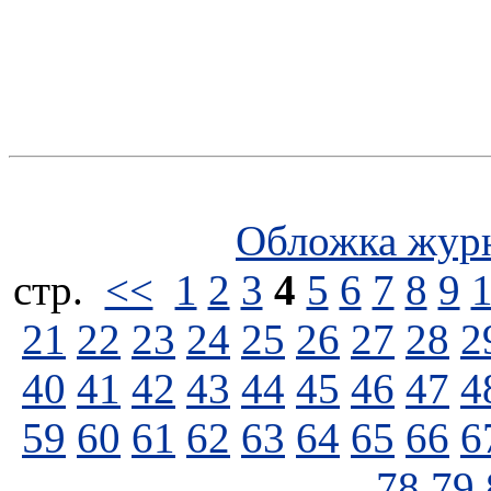
Обложка жур
стp.
<<
1
2
3
4
5
6
7
8
9
21
22
23
24
25
26
27
28
2
40
41
42
43
44
45
46
47
4
59
60
61
62
63
64
65
66
6
78
79