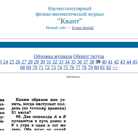
Научно-популярный
физико-математический журнал
"Квант"
Новый сайт —
kvant.digital
Обложка журнала
Оборот титула
3
24
25
26
27
28
29
30
31
32
33
34
35
36
37
38
39
40
41
42
43
44
45
68
69
70
71
72
73
74
75
76
77
78
79
80
81
82
>>