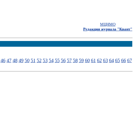
МЦНМО
Редакция журнала "Квант"
46
47
48
49
50
51
52
53
54
55
56
57
58
59
60
61
62
63
64
65
66
67