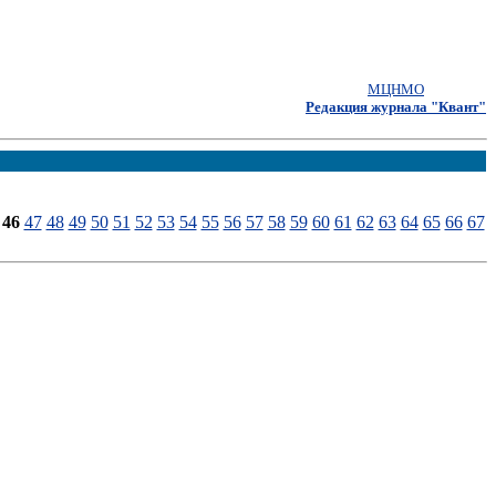
МЦНМО
Редакция журнала "Квант"
46
47
48
49
50
51
52
53
54
55
56
57
58
59
60
61
62
63
64
65
66
67