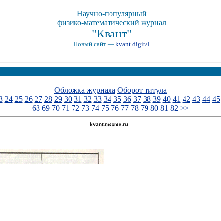
Научно-популярный
физико-математический журнал
"Квант"
Новый сайт —
kvant.digital
Обложка журнала
Оборот титула
3
24
25
26
27
28
29
30
31
32
33
34
35
36
37
38
39
40
41
42
43
44
45
68
69
70
71
72
73
74
75
76
77
78
79
80
81
82
>>