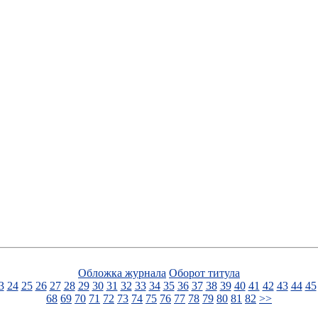
Обложка журнала
Оборот титула
3
24
25
26
27
28
29
30
31
32
33
34
35
36
37
38
39
40
41
42
43
44
45
68
69
70
71
72
73
74
75
76
77
78
79
80
81
82
>>