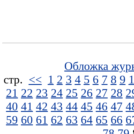
Обложка жур
стp.
<<
1
2
3
4
5
6
7
8
9
21
22
23
24
25
26
27
28
2
40
41
42
43
44
45
46
47
4
59
60
61
62
63
64
65
66
6
78
79