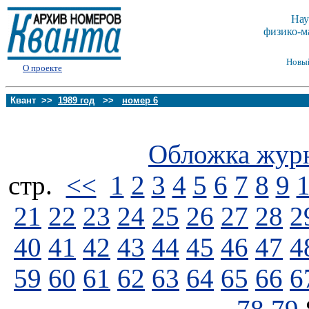
Нау
физико-м
Новы
О проекте
Квант >>
1989 год
>>
номер 6
Обложка жур
стp.
<<
1
2
3
4
5
6
7
8
9
21
22
23
24
25
26
27
28
2
40
41
42
43
44
45
46
47
4
59
60
61
62
63
64
65
66
6