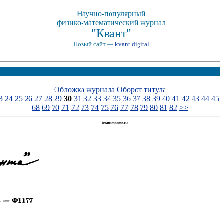
Научно-популярный
физико-математический журнал
"Квант"
Новый сайт —
kvant.digital
Обложка журнала
Оборот титула
3
24
25
26
27
28
29
30
31
32
33
34
35
36
37
38
39
40
41
42
43
44
45
68
69
70
71
72
73
74
75
76
77
78
79
80
81
82
>>