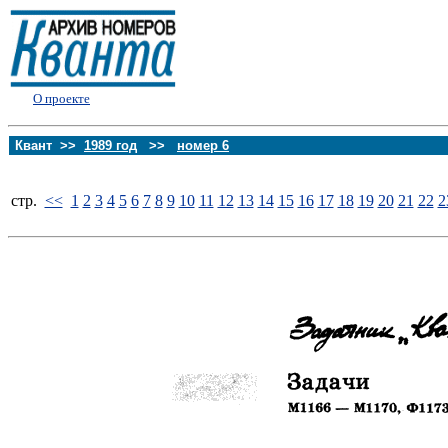
О проекте
Квант >>
1989 год
>>
номер 6
стp.
<<
1
2
3
4
5
6
7
8
9
10
11
12
13
14
15
16
17
18
19
20
21
22
2