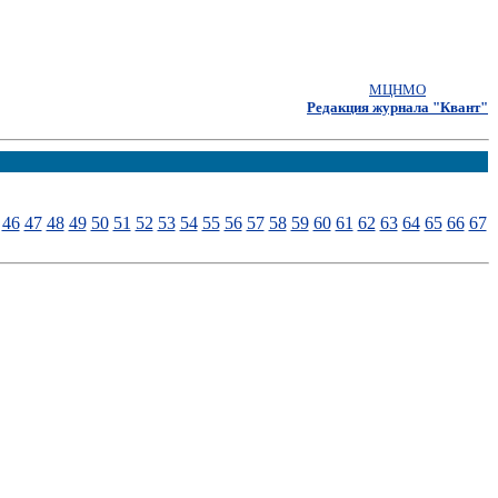
МЦНМО
Редакция журнала "Квант"
46
47
48
49
50
51
52
53
54
55
56
57
58
59
60
61
62
63
64
65
66
67