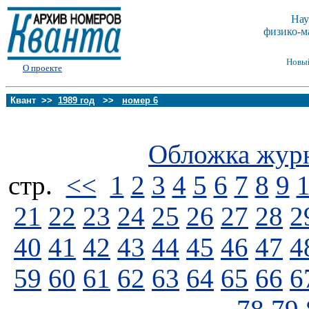
Нау
физико-м
Новы
О проекте
Квант >>
1989 год
>>
номер 6
Обложка жур
стp.
<<
1
2
3
4
5
6
7
8
9
21
22
23
24
25
26
27
28
2
40
41
42
43
44
45
46
47
4
59
60
61
62
63
64
65
66
6