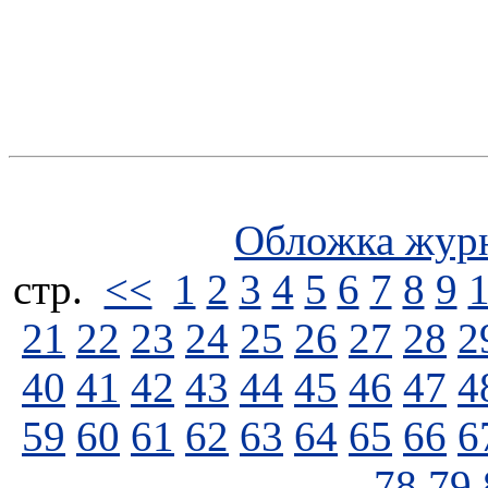
Обложка жур
стp.
<<
1
2
3
4
5
6
7
8
9
21
22
23
24
25
26
27
28
2
40
41
42
43
44
45
46
47
4
59
60
61
62
63
64
65
66
6
78
79