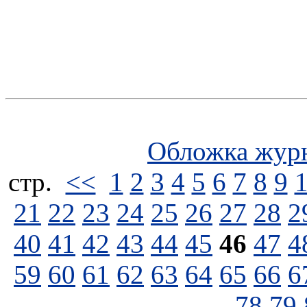
Обложка жур
стp.
<<
1
2
3
4
5
6
7
8
9
21
22
23
24
25
26
27
28
2
40
41
42
43
44
45
46
47
4
59
60
61
62
63
64
65
66
6
78
79