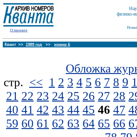
Нау
физико-м
Новы
О проекте
Квант >>
1989 год
>>
номер 6
Обложка жур
стp.
<<
1
2
3
4
5
6
7
8
9
21
22
23
24
25
26
27
28
2
40
41
42
43
44
45
46
47
4
59
60
61
62
63
64
65
66
6