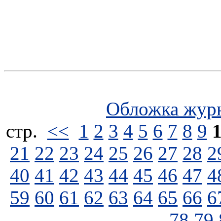
Обложка жур
стp.
<<
1
2
3
4
5
6
7
8
9
21
22
23
24
25
26
27
28
2
40
41
42
43
44
45
46
47
4
59
60
61
62
63
64
65
66
6
78
79