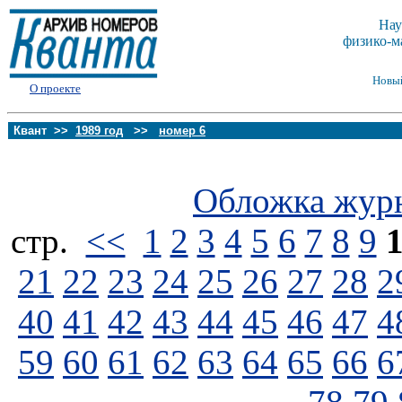
Нау
физико-м
Новы
О проекте
Квант >>
1989 год
>>
номер 6
Обложка жур
стp.
<<
1
2
3
4
5
6
7
8
9
21
22
23
24
25
26
27
28
2
40
41
42
43
44
45
46
47
4
59
60
61
62
63
64
65
66
6