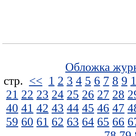
Обложка жур
стp.
<<
1
2
3
4
5
6
7
8
9
21
22
23
24
25
26
27
28
2
40
41
42
43
44
45
46
47
4
59
60
61
62
63
64
65
66
6
78
79