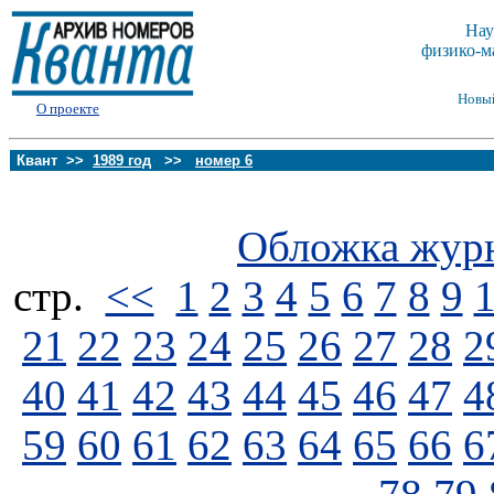
Нау
физико-м
Новы
О проекте
Квант >>
1989 год
>>
номер 6
Обложка жур
стp.
<<
1
2
3
4
5
6
7
8
9
21
22
23
24
25
26
27
28
2
40
41
42
43
44
45
46
47
4
59
60
61
62
63
64
65
66
6