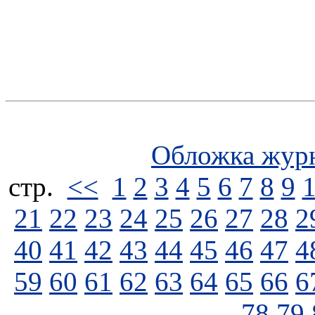
Обложка жур
стp.
<<
1
2
3
4
5
6
7
8
9
21
22
23
24
25
26
27
28
2
40
41
42
43
44
45
46
47
4
59
60
61
62
63
64
65
66
6
78
79