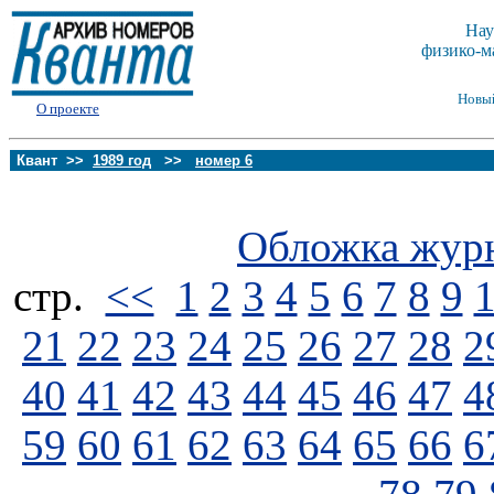
Нау
физико-м
Новы
О проекте
Квант >>
1989 год
>>
номер 6
Обложка жур
стp.
<<
1
2
3
4
5
6
7
8
9
21
22
23
24
25
26
27
28
2
40
41
42
43
44
45
46
47
4
59
60
61
62
63
64
65
66
6