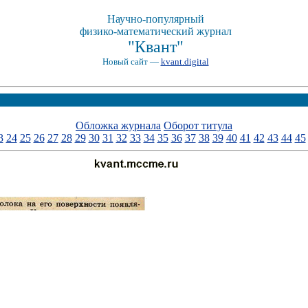
Научно-популярный
физико-математический журнал
"Квант"
Новый сайт —
kvant.digital
Обложка журнала
Оборот титула
3
24
25
26
27
28
29
30
31
32
33
34
35
36
37
38
39
40
41
42
43
44
45