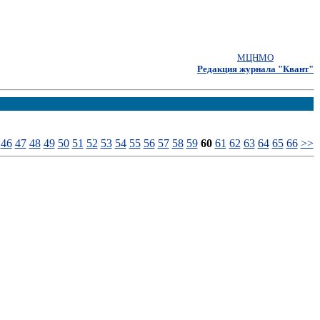
МЦНМО
Редакция журнала "Квант"
46
47
48
49
50
51
52
53
54
55
56
57
58
59
60
61
62
63
64
65
66
>>