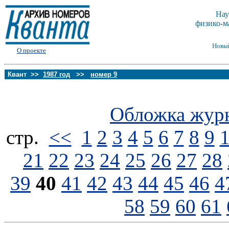
Нау
физико-м
Новы
О проекте
Квант >>
1987 год
>>
номер 9
Обложка жур
стp.
<<
1
2
3
4
5
6
7
8
9
21
22
23
24
25
26
27
28
39
40
41
42
43
44
45
46
4
58
59
60
61