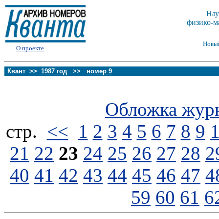
Нау
физико-м
Новы
О проекте
Квант >>
1987 год
>>
номер 9
Обложка жур
стp.
<<
1
2
3
4
5
6
7
8
9
21
22
23
24
25
26
27
28
2
40
41
42
43
44
45
46
47
4
59
60
61
6