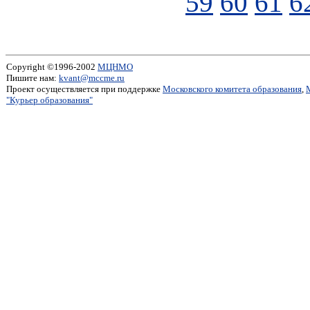
59
60
61
6
Copyright ©1996-2002
МЦНМО
Пишите нам:
kvant@mccme.ru
Проект осуществляется при поддержке
Московского комитета образования
,
"Курьер образования"